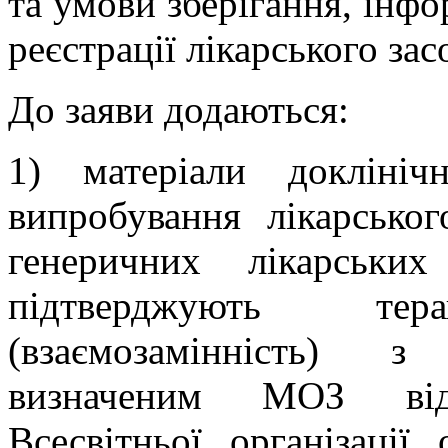
та умови зберігання, інфо
реєстрації лікарського зас
До заяви додаються:
1) матеріали доклініч
випробування лікарськог
генеричних лікарськи
підтверджують терап
(взаємозамінність) з
визначеним МОЗ від
Всесвітньої організації