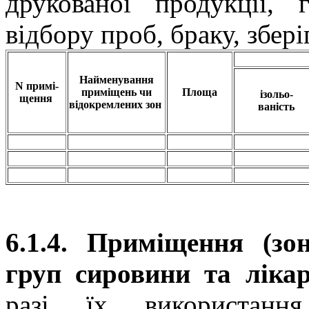
друкованої продукції, г
відбору проб, браку, збер
Найменування
N примі-
приміщень чи
Площа
ізольо-
щення
відокремлених зон
ваність
6.1.4. Приміщення (зо
груп сировини та лікар
разі їх використанн