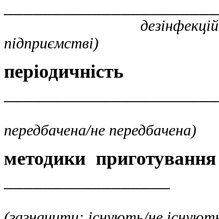
______________________
дезінфекційних засобі
підприємстві)
періодичність 
______________________
(зазн
передбачена/не передбачена)
методики приготування
_________________
(зазначити: існують/не існуют