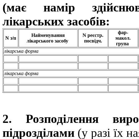
(має намір здійсню
лікарських засобів:
фар-
Найменування
N реєстр.
N з/п
макол.
лікарського засобу
посвідч.
група
лікарська форма
лікарська форма
2. Розподілення вир
підрозділами
(у разі їх на