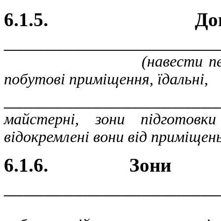
6.1.5. Доп
______________________
(навести перелік доп
побутові приміщення, їдальні,
______________________
майстерні, зони підготовк
відокремлені вони від приміщень
6.1.6. Зони 
______________________
(навести пе