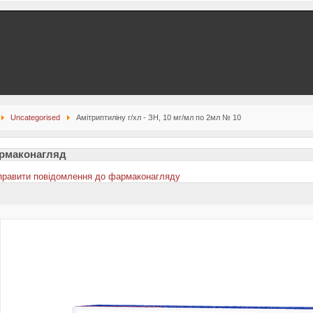
Uncategorised
Амітриптиліну г/хл - ЗН, 10 мг/мл по 2мл № 10
рмаконагляд
правити повідомлення до фармаконагляду