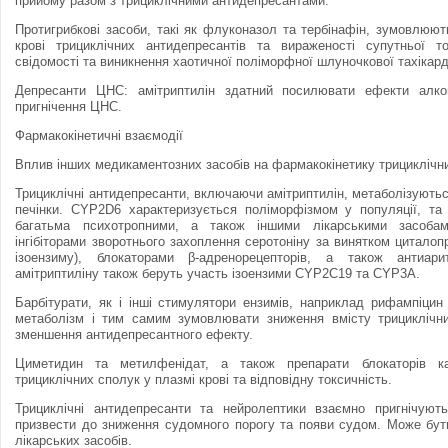
прийому разом з трициклiчними антидепресантами.
Протигрибковi засоби, такi як флуконазол та тербiнафiн, зумовлюют
кровi трициклiчних антидепресантiв та вираженостi супутньої т
свiдомостi та виникнення хаотичної полiморфної шлуночкової тахiкарді
Депресанти ЦНС: амiтриптилiн здатний посилювати ефекти алког
пригнічення ЦНС.
Фармакокiнетичнi взаємодії
Вплив iнших медикаментозних засобiв на фармакокiнетику трициклiчн
Трициклiчнi антидепресанти, включаючи амiтриптилiн, метаболізуют
печiнки. CYP2D6 характеризується полiморфiзмом у популяцiї, та 
багатьма психотропними, а також iншими лiкарськими засобам
iнгiбiторами зворотнього захоплення серотонiну за винятком циталоп
iзоензиму), блокаторами β-адренорецепторiв, а також антиар
амiтриптилiну також беруть участь iзоензими CYP2C19 та CYP3A.
Барбiтурати, як i iншi стимулятори ензимiв, наприклад рифампiци
метаболiзм і тим самим зумовлювати зниження вмiсту трициклiчни
зменшення антидепресантного ефекту.
Циметидин та метилфенiдат, а також препарати блокаторiв ка
трициклiчних сполук у плазмi крові та вiдповiдну токсичнiсть.
Трициклiчнi антидепресанти та нейролептики взаємно пригнічую
призвести до зниження судомного порогу та появи судом. Може бут
лiкарських засобiв.