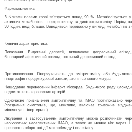
Фармакокінетика.
З білками плазми крові зв’язується понад 90 %. Метаболізується у
активних метаболітів – нортриптиліну та динітротриптиліну. Період н
30 годин, іноді більше. Виводиться переважно у вигляді метаболітів з
Клінічні характеристики.
Показання. Ендогенні депресії, включаючи депресивний епізод
біполярний афективний розлад, поточний депресивний епізод.
Протипоказання. Гiперчутливість до амітриптиліну або будь-яког
гіпертрофія передміхурової залози, атонія сечового міхура.
Нещодавно перенесений iнфаркт мiокарда. Будь-якого роду блокади
недостатнiсть коронарних артерiй.
Одночасне призначення амітриптиліну та ІМАО протипоказано чере
(поєднання симптомів, що, можливо, включає тривожне збудженн
міоклонус і гіпертермію).
Лікування із застосуванням амітриптиліну можна розпочинати чер
необоротних неселективних ІМАО, а також не менше ніж через 1 
препаратів оборотної дії моклобеміду і селегіліну.