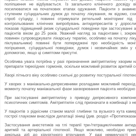
поліпшення не відбувається. Із загального клінічного досвіду
посилюватися на початкових етапах одужання. Пацієнти з анамне
ступенем суїцидальних думок до початку лікування, як відомо, сх
спроб суїциду, і повинні отримувати ретельний моніторинг під 
контрольованих клінічних випробувань антидепресантів у доросли
показав підвищений ризик суїцидальної поведінки при застосуванні 
пацієнтів віком до 25 років. Уважний нагляд за пацієнтами і, зокр
повинен супроводжувати лікарську терапію, особливо на початку лікув
піклувальники) повинні бути попереджені про необхідність моні
погіршення, суїцидальної поведінки, думок і незвичайних змін у
допомогою, якщо ці симптоми присутні.
Особлива увага потрібна у разі призначення амiтриптилiну хворим н
препарати тиреоїдних гормонiв, оскільки можливий розвиток аритмій с
Хворі літнього віку особливо схильні до розвитку постуральної гiпотенз
У хворих з манiакально-депресивними розладами можливий перехід
моменту початку маніакальної фази захворювання пацієнта необхідно 
При застосуванні амiтриптилiну з приводу депресивного компон
психотичних симптомів. Амiтриптилiн слід призначати в комбінації з 
У пацієнтів з рідкісним станом малої глибини та вузького кута кам
гострої глаукоми внаслідок дилатації зіницi (див. роздiл «Протипоказа
Застосування анестетикiв на тлі терапії три-/тетрациклiчними ант
аритмій та артеріальної гiпотензiї. Якщо можливо, необхідно при
декілька діб до хірургічного втручання. У разi неминучості не