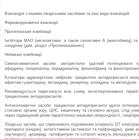
Взаємодія з іншими лікарськими засобами та інші види взаємодій.
Фармакодинамiчнi взаємодії
Протипоказанi комбiнацiї
Iнгiбiтори МАО (неселективнi, а також селективнi А (моклобемiд) та 
синдрому (див. роздiл «Протипоказання»).
Небажанi комбiнацiї
Симпатомiметичнi засоби: амiтриптилiн здатний потенцiювати к
ефедрину, iзопреналiну, норадреналiну, фенiлефрину та фенiлпропан
Блокатори адренергiчних нейронiв: трициклiчнi антидепресанти мо
ефектам гуанетидину, бетанiдину, резерпiну, клонiдину та метилдопи.
Рекомендується переглянути всю схему антигiпертензивної терапiї
трициклiчних антидепресантiв.
Антихолiнергiчнi засоби: трициклiчнi антидепресанти здатнi потенцi
стосовно органiв зору, ЦНС, кишечнику та сечового мiхура; слiд ун
через пiдвищений ризик паралiтичної кишкової непрохiдностi, гiперпiрек
Лiкарськi засоби, що спричиняють подовження iнтервалу QT електрока
препарати (хiнiдин), антигiстамiннi (астемiзол та терфенадин), деякi 
сертиндол), цизаприд, галофантрин та соталол можуть збiльшувати і