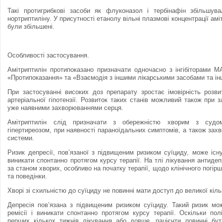
Такі протигрибкові засоби як флуконазол і тербінафін збільшувал
нортриптиліну. У присутності етанолу вільні плазмові концентрації амі
були збільшені.
Особливості застосування.
Амiтриптилiн протипоказано призначати одночасно з інгібіторами М
«Протипоказання» та «Взаємодiя з іншими лікарськими засобами та iнш
При застосуванні високих доз препарату зростає iмовiрнiсть розв
артеріальної гiпотензiї. Розвиток таких станів можливий також при 
уже наявними захворюваннями серця.
Амiтриптилiн слід призначати з обережністю хворим з судо
гiпертиреозом, при наявності параноїдальних симптомів, а також зах
системи.
Ризик депресії, пов’язаної з пiдвищеним ризиком суїциду, може iсну
виникати спонтанно протягом курсу терапiї. На тлi лiкування антиде
за станом хворих, особливо на початку терапiї, щодо клiнiчного погi
та поведiнки.
Хворі зі схильністю до суїциду не повинні мати доступ до великої кiль
Депресія пов’язана з підвищеним ризиком суїциду. Такий ризик мо
ремісії і виникати спонтанно протягом курсу терапії. Оскільки п
перших кількох тижнів лікування або довше, пацієнти повинні бу