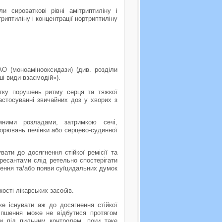
и сироваткові рівні амітриптиліну і
триптиліну і концентрації нортриптиліну
АО (моноамінооксидази) (див. розділи
i види взаємодій»).
итку порушень ритму серця та тяжкої
застосуванні звичайних доз у хворих з
мними розладами, затримкою сечі,
ворювань печінки або серцево-судинної
вати до досягнення стiйкої ремiсiї та
пресантами слiд ретельно спостерiгати
ршення та/або появи суїцидальних думок
костi лікарських засобів.
же існувати аж до досягнення стійкої
оліпшення може не відбутися протягом
ти під пильним контролем, поки таке