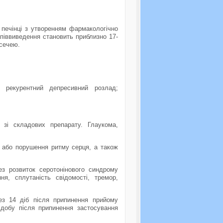
 печінці з утворенням фармакологічно
апіввиведення становить приблизно 17-
 сечею.
, рекурентний депресивний розлад;
о зi складових препарату. Глаукома,
 або порушення ритму серця, а також
з розвиток серотонінового синдрому
я, сплутаність свідомості, тремор,
ез 14 діб після припинення прийому
добу після припинення застосування