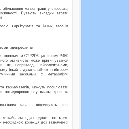
ь збiльшення концентрації у сироватцi
оксичностi. Бувають випадки втрати
ї.
олю, барбiтуратiв та iнших засобiв
их антидепресантiв
ься iзоензимом CYP2D6 цитохрому Р450
його активнiсть може пригнiчуватися
и, як, наприклад, нейролептиками,
раму (який є дуже слабким iнгiбiтором
итмiчними засобами. У метаболiзмi
н та карбамазепiн, можуть посилювати
х антидепресантiв у плазмi кровi та
льцієвих каналiв пiдвищують рiвнi
ть метаболiзм один одного; це може
и необхiдною корекцiя доз зазначених