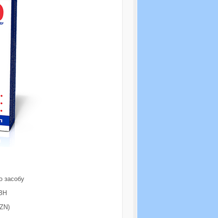
о засобу
ЗН
ZN)