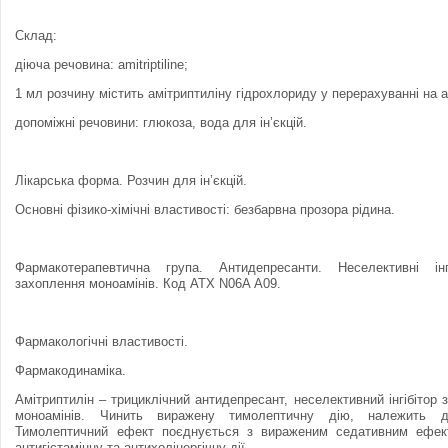
Склад:
діюча речовина: amitriptiline;
1 мл розчину містить амітриптиліну гідрохлориду у перерахуванні на а
допоміжні речовини: глюкоза, вода для ін’єкцій.
Лікарська форма. Розчин для ін’єкцій.
Основні фізико-хімічні властивості: безбарвна прозора рідина.
Фармакотерапевтична група. Антидепресанти. Неселективнi iнг
захоплення моноамiнiв. Код АТХ N06A А09.
Фармакологічні властивості.
Фармакодинаміка.
Амітриптилін – трициклічний антидепресант, неселективний інгібітор
моноамінів. Чинить виражену тимолептичну дію, належить д
Тимолептичний ефект поєднується з вираженим седативним ефект
антигістамінну та антихолінергічну дії.