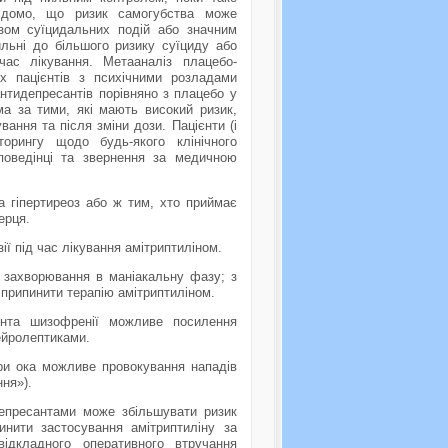
 відомо, що ризик самогубства може
зом суїцидальних подій або значним
ильні до більшого ризику суїциду або
час лікування. Метааналіз плацебо-
х пацієнтів з психічними розладами
антидепресантів порівняно з плацебо у
ема за тими, які мають високий ризик,
ання та після зміни дози. Пацієнти (і
торингу щодо будь-якого клінічного
 поведінці та звернення за медичною
а гiпертиреоз або ж тим, хто приймає
ерця.
iї пiд час лікування амiтриптилiном.
 захворювання в маніакальну фазу; з
припинити терапію амiтриптилiном.
ента шизофренiї можливе посилення
нейролептиками.
ери ока можливе провокування нападів
ння»).
идепресантами може збільшувати ризик
пинити застосування амiтриптилiну за
відкладного оперативного втручання