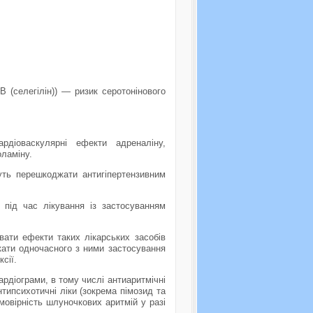
В (селегiлiн)) — ризик серотонiнового
ардiоваскулярнi ефекти адреналiну,
оламiну.
жуть перешкоджати антигiпертензивним
 пiд час лiкування iз застосуванням
ювати ефекти таких лiкарських засобiв
икати одночасного з ними застосування
сії.
рдiограми, в тому числi антиаритмiчнi
антипсихотичнi лiки (зокрема пiмозид та
мовiрнiсть шлуночкових аритмiй у разi