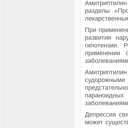
Амитриптилин 
разделы «Про
лекарственным
При применени
развития нар
гипотензии. 
применении 
заболеваниям
Амитриптилин
судорожными 
предстатель
параноидных
заболеваниями
Депрессия св
может существ