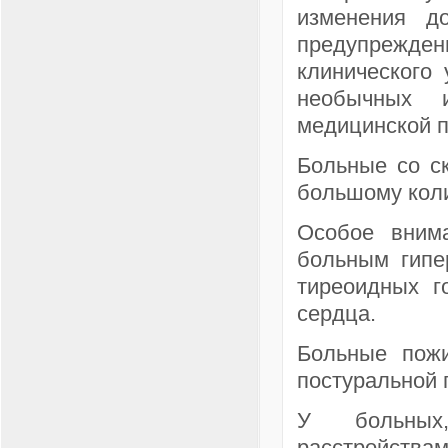
изменения д
предупрежде
клинического
необычных 
медицинской п
Больные со с
большому коли
Особое внима
больным гипе
тиреоидных г
сердца.
Больные пожи
постуральной 
У больных,
расстройст