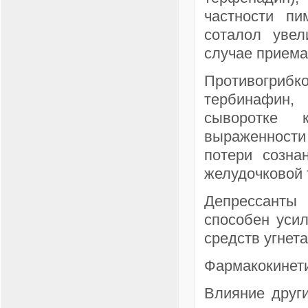
частности пи
соталол увел
случае приема
Противогриб
тербинафин,
сыворотке к
выраженност
потери созна
желудочковой 
Депрессанты
способен усил
средств угнет
Фармакокинет
Влияние друг