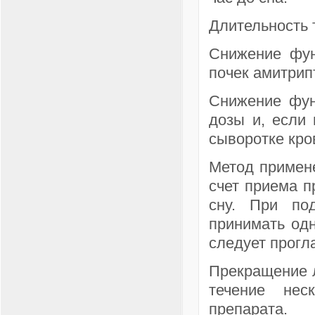
Длительность 
Снижение фун
почек амитрип
Снижение фун
дозы и, если
сыворотке кро
Метод примене
счет приема п
сну. При по
принимать одн
следует прогл
Прекращение л
течение нес
препарата.