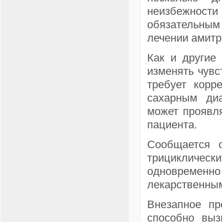
неизбежност
обязательны
лечении амитр
Как и другие
изменять чувс
требует корр
сахарным диа
может проявл
пациента.
Сообщается 
трицикличес
одновременно
лекарственным
Внезапное пр
способно выз