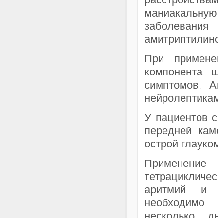
маниакальну
заболевания
амитриптилин
При примене
компонента ш
симптомов. А
нейролептика
У пациентов с
передней кам
острой глауко
Применени
тетрациклич
аритмий и а
необходимо 
несколько д