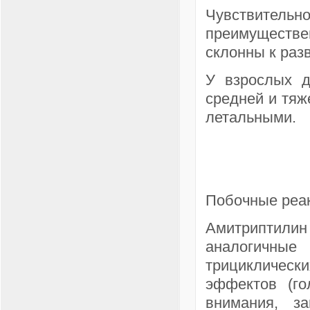
Чувствите
преимуществе
склонны к раз
У взрослых д
средней и тяж
летальными.
Побочные реа
Амитриптил
аналогичны
трициклическ
эффектов (го
внимания, з