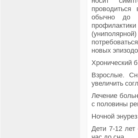
носит симп
проводиться 
обычно до 
профилактик
(униполярно
потребоватьс
новых эпизодо
Хронический б
Взрослые. Сн
увеличить сог
Лечение больн
с половины ре
Ночной энурез
Дети 7-12 лет 
час до сна.