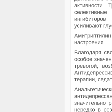
активности. 
селективные
ингибиторов
усиливают глу
Амитриптили
настроения.
Благодаря св
особое значен
тревогой, во
Антидепресс
терапии, седа
Анальгети
антидепресс
значительно р
нередко в ре