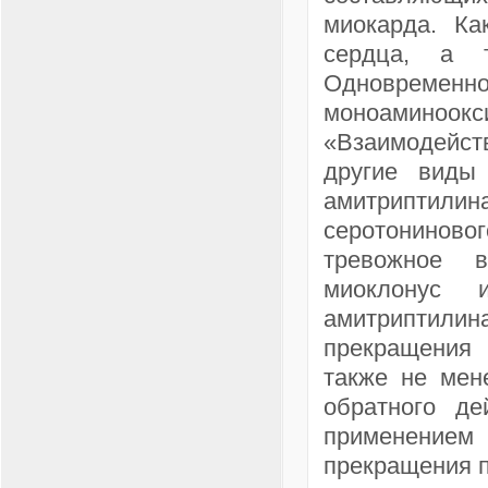
миокарда. Ка
сердца, а т
Одновременн
моноаминоо
«Взаимодейс
другие виды 
амитриптилин
серотониново
тревожное в
миоклонус 
амитриптили
прекращения
также не мен
обратного де
применением
прекращения 