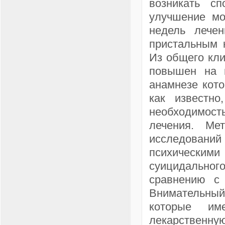
возникать сп
улучшение мо
недель лече
пристальным к
Из общего кли
повышен на 
анамнезе кот
как известн
необходимост
лечения. Мет
исследовани
психическим
суицидального
сравнению с
Внимательный
которые им
лекарственну