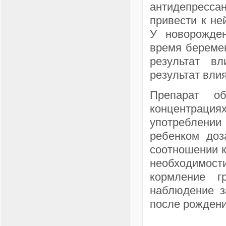
антидепрессан
привести к н
У новорожде
время беремен
результат в
результат вли
Препарат о
концентрация
употреблении
ребенком доз
соотношении к
необходимос
кормление г
наблюдение з
после рождени