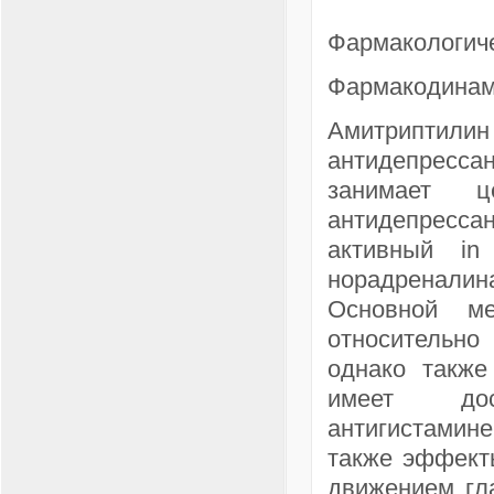
Фармакологиче
Фармакодинам
Амитриптил
антидепресса
занимает ц
антидепресса
активный in
норадренали
Основной ме
относительно
однако также
имеет дост
антигистамине
также эффект
движением гла