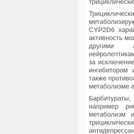
трициклически
Трицикличес
метаболизиру
CYP2D6 харак
активность мо
другими л
нейролептикам
за исключени
ингибитором 
также противо
метаболизме 
Барбитураты
например ри
метаболизм 
трициклически
антидепрессан