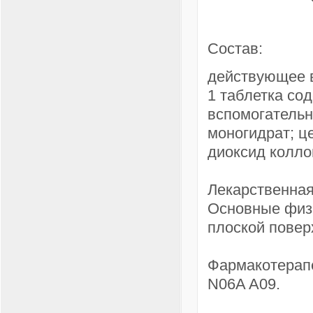
Состав:
действующее в
1 таблетка со
вспомогательн
моногидрат; ц
диоксид колло
Лекарственная
Основные физи
плоской повер
Фармакотерапе
N06A A09.