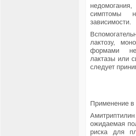
недомогания
симптомы н
зависимости.
Вспомогател
лактозу, мон
формами неп
лактазы или с
следует прини
Применение в 
Амитриптилин 
ожидаемая пол
риска для пл