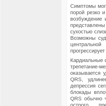
Симптомы могу
порой резко и
возбуждение 
представлен
сухостью слиз
Возможны судо
центрально
прогрессирует
Кардиальные с
трепетание-
оказывается 
QRS, удлине
депрессия сег
блокады впло
QRS обычно ч
острого пр