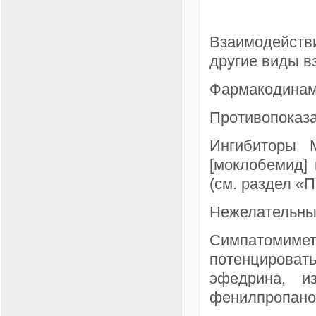
Взаимодейст
другие виды в
Фармакодинам
Противопоказ
Ингибиторы 
[моклобемид] 
(см. раздел «
Нежелательны
Симпатомиме
потенцирова
эфедрина, и
фенилпропано