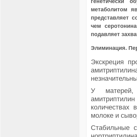
генетически о
метаболитом я
представляет с
чем серотонина
подавляет захва
Элиминация. Пе
Экскреция пр
амитриптил
незначительны
У матерей,
амитриптили
количествах 
молоке и сыво
Стабильные с
нортриптилин