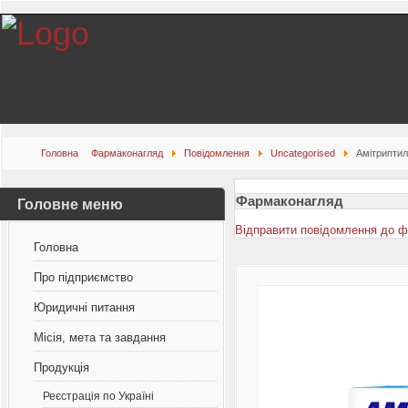
Головна
Фармаконагляд
Повідомлення
Uncategorised
Амітриптил
Фармаконагляд
Головне меню
Відправити повідомлення до 
Головна
Про підприємство
Юридичні питання
Місія, мета та завдання
Продукція
Реєстрація по Україні