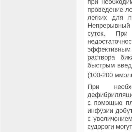
при необходи
проведение ле
легких для п
Непрерывный Э
суток. При
недостаточн
эффективным 
раствора бик
быстрым введе
(100-200 ммо
При необх
дефибрилляци
с помощью пл
инфузии добут
с увеличением
судороги могу