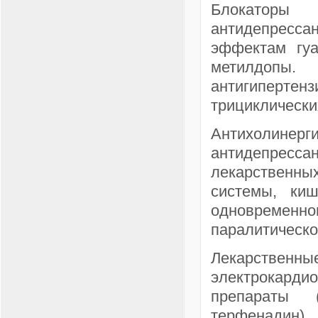
Блокаторы а
антидепресса
эффектам гуа
метилдопы.
антигипертен
трициклически
Антихолин
антидепресс
лекарственных
системы, киш
одновременно
паралитическо
Лекарственны
электрокард
препараты (
терфенадин)