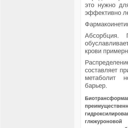
это нужно дл
эффективно ле
Фармакоинети
Абсорбция. 
обуславливае
крови примерн
Распределен
составляет пр
метаболит н
барьер.
Биотрансфор
преимуществе
гидроксилиро
глюкуроновой 